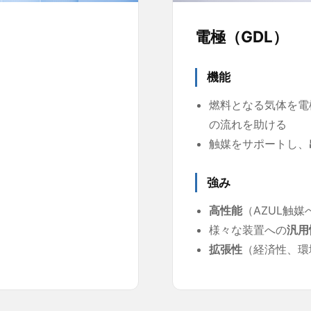
電極（GDL）
機能
燃料となる気体を電
の流れを助ける
触媒をサポートし、
強み
高性能
（AZUL触
様々な装置への
汎用
拡張性
（経済性、環