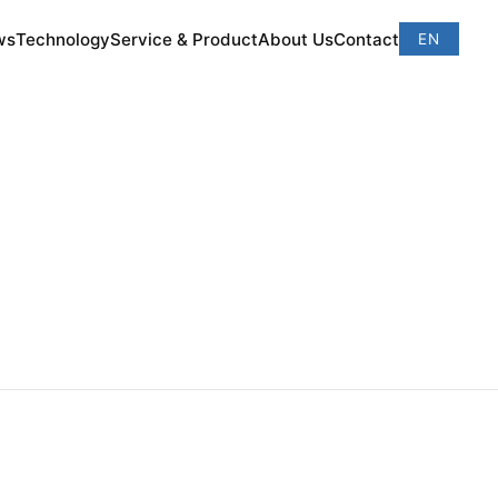
ws
Technology
Service & Product
About Us
Contact
EN