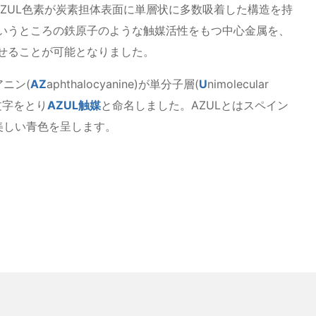
AZUL色素が炭素担体表面に単層状に多数吸着した構造を持
いうところの鉄原子のような触媒活性をもつ中心金属を、
せることが可能となりました。
ニン(
AZ
aphthalocyanine)が単分子層(
U
nimolecular
文字をとり
AZUL触媒
と命名しました。AZULとはスペイン
美しい青色を呈します。