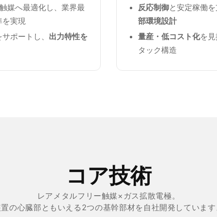
UL触媒へ最適化し、業界最
反応制御
と安定稼働を
準を実現
部環境設計
をサポートし、
出力特性を
量産・低コスト化
を見
タック構造
コア技術
レアメタルフリー触媒×ガス拡散電極。
装置の心臓部ともいえる2つの基幹部材を自社開発しています