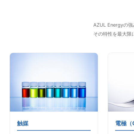
AZUL Ener
その特性を最大限
触媒
電極（