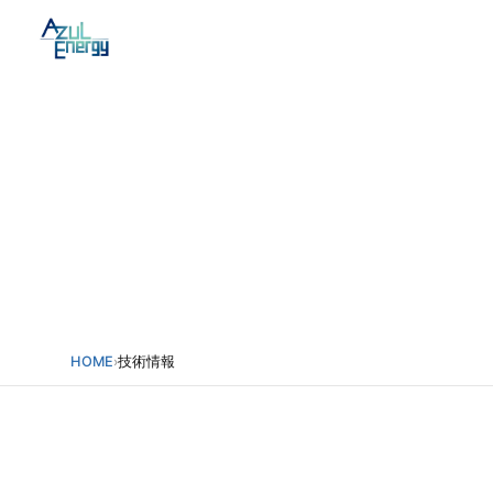
内
容
を
Technology
ス
キ
ッ
技術情報
プ
HOME
›
技術情報