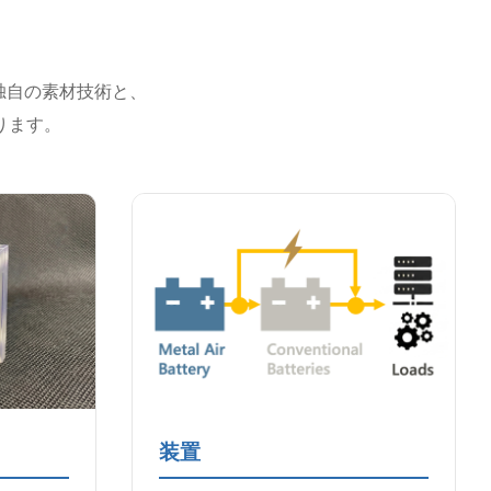
力
る独自の素材技術と、
ります。
装置