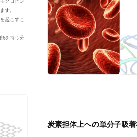
モグロビン
ます。
を起こすこ
能を持つ分
炭素担体上への単分子吸着