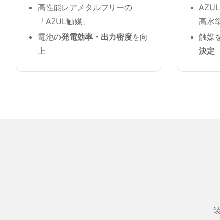
高性能レアメタルフリーの
AZ
「AZUL触媒」
高水
電池の
発電効率・出力密度
を向
触媒
上
決定