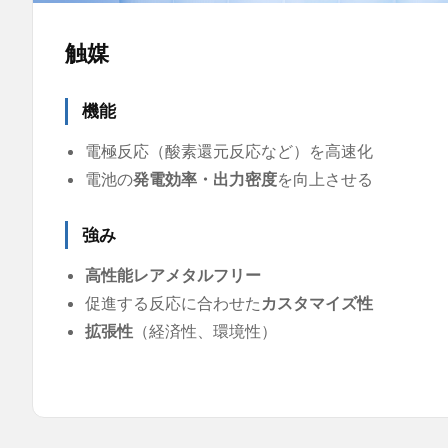
触媒
機能
電極反応（酸素還元反応など）を高速化
電池の
発電効率・出力密度
を向上させる
強み
高性能レアメタルフリー
促進する反応に合わせた
カスタマイズ性
拡張性
（経済性、環境性）