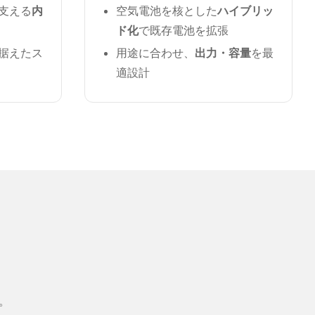
支える
内
空気電池を核とした
ハイブリッ
ド化
で既存電池を拡張
据えたス
用途に合わせ、
出力・容量
を最
適設計
。